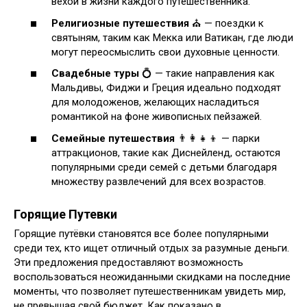
вехой в жизни каждого путешественника.
Религиозные путешествия
⛪ — поездки к
святыням, таким как Мекка или Ватикан, где люди
могут переосмыслить свои духовные ценности.
Свадебные туры
💍 — такие направления как
Мальдивы, Фиджи и Греция идеально подходят
для молодоженов, желающих насладиться
романтикой на фоне живописных пейзажей.
Семейные путешествия
👨‍👩‍👧‍👦 — парки
аттракционов, такие как Диснейленд, остаются
популярными среди семей с детьми благодаря
множеству развлечений для всех возрастов.
Горящие Путевки
Горящие путёвки становятся все более популярными
среди тех, кто ищет отличный отдых за разумные деньги.
Эти предложения предоставляют возможность
воспользоваться неожиданными скидками на последние
моменты, что позволяет путешественникам увидеть мир,
не превышая свой бюджет. Как показано в