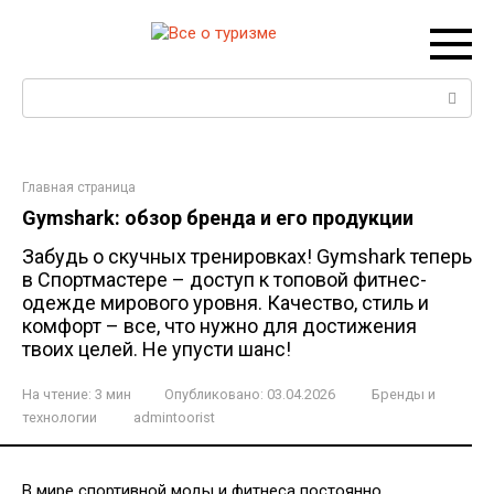
Перейти
к
контенту
Поиск:
Главная страница
Gymshark: обзор бренда и его продукции
Забудь о скучных тренировках! Gymshark теперь
в Спортмастере – доступ к топовой фитнес-
одежде мирового уровня. Качество, стиль и
комфорт – все, что нужно для достижения
твоих целей. Не упусти шанс!
На чтение:
3 мин
Опубликовано:
03.04.2026
Бренды и
технологии
admintoorist
В мире спортивной моды и фитнеса постоянно