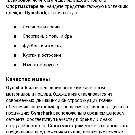
тренировок‚ йоги‚ бега и других видов спорта. В
Спортмастере
вы найдете представительную коллекцию
одежды
Gymshark
‚ включающую:
Леггинсы и лосины
Спортивные топы и бра
Футболки и кофты
Куртки и ветровки
И многое другое
Качество и цены
Gymshark
известен своим высоким качеством
материалов и пошива. Одежда изготавливается из
современных‚ дышащих и быстросохнущих тканей‚
обеспечивающих комфорт во время тренировок. Цены на
продукцию
Gymshark
расположены в среднем ценовом
сегменте‚ соответствуя качеству и бренду. Однако‚
сотрудничество со
Спортмастером
может предполагать
специальные предложения и акции‚ делающие покупки