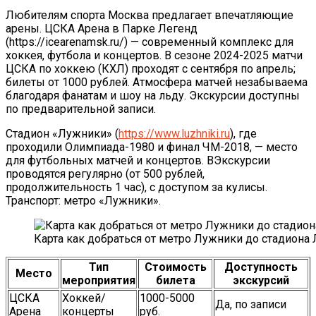
Любителям спорта Москва предлагает впечатляющие
арены. ЦСКА Арена в Парке Легенд
(https://icearenamsk.ru/) — современный комплекс для
хоккея, футбола и концертов. В сезоне 2024-2025 матчи
ЦСКА по хоккею (КХЛ) проходят с сентября по апрель;
билеты от 1000 рублей. Атмосфера матчей незабываема
благодаря фанатам и шоу на льду. Экскурсии доступны
по предварительной записи.
Стадион «Лужники» (
https://www.luzhniki.ru
), где
проходили Олимпиада-1980 и финал ЧМ-2018, — место
для футбольных матчей и концертов. ВЭкскурсии
проводятся регулярно (от 500 рублей,
продолжительность 1 час), с доступом за кулисы.
Транспорт: метро «Лужники».
Карта как добраться от метро Лужники до стадиона
Тип
Стоимость
Доступность
Место
мероприятия
билета
экскурсий
ЦСКА
Хоккей/
1000-5000
Да, по записи
Арена
концерты
руб.