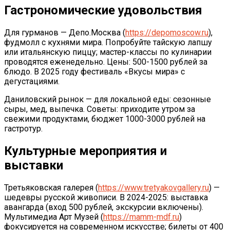
Гастрономические удовольствия
Для гурманов — Депо.Москва (
https://depomoscow.ru
),
фудмолл с кухнями мира. Попробуйте тайскую лапшу
или итальянскую пиццу; мастер-классы по кулинарии
проводятся еженедельно. Цены: 500-1500 рублей за
блюдо. В 2025 году фестиваль «Вкусы мира» с
дегустациями.
Даниловский рынок — для локальной еды: сезонные
сыры, мед, выпечка. Советы: приходите утром за
свежими продуктами, бюджет 1000-3000 рублей на
гастротур.
Культурные мероприятия и
выставки
Третьяковская галерея (
https://www.tretyakovgallery.ru
) —
шедевры русской живописи. В 2024-2025: выставка
авангарда (вход 500 рублей, экскурсии включены).
Мультимедиа Арт Музей (
https://mamm-mdf.ru
)
фокусируется на современном искусстве; билеты от 400