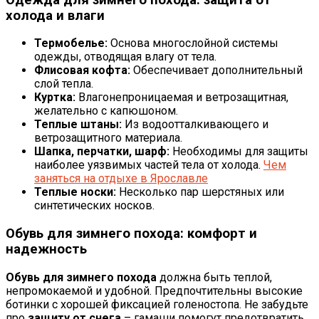
холода и влаги
Термобелье:
Основа многослойной системы
одежды, отводящая влагу от тела.
Флисовая кофта:
Обеспечивает дополнительный
слой тепла.
Куртка:
Влагонепроницаемая и ветрозащитная,
желательно с капюшоном.
Теплые штаны:
Из водоотталкивающего и
ветрозащитного материала.
Шапка, перчатки, шарф:
Необходимы для защиты
наиболее уязвимых частей тела от холода.
Чем
заняться на отдыхе в Ярославле
Теплые носки:
Несколько пар шерстяных или
синтетических носков.
Обувь для зимнего похода: комфорт и
надежность
Обувь для зимнего похода
должна быть теплой,
непромокаемой и удобной. Предпочтительны высокие
ботинки с хорошей фиксацией голеностопа. Не забудьте
про
защиту от снега
– гамаши помогут предотвратить