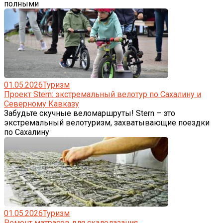
полными
01.05.2026
Туризм
Проект Stern: экстремальный велотур по Сахалину и
Северному Кавказу
Забудьте скучные веломаршруты! Stern – это
экстремальный велотуризм, захватывающие поездки
по Сахалину
01.05.2026
Туризм
Ремонт матрасов для скалолазания