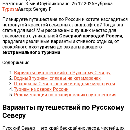
На чтение:
3 мин
Опубликовано:
26.12.2025
Рубрика:
Туризм
Автор:
Sergey F
Планируете путешествие по России и хотите насладиться
нетронутой красотой северных ландшафтов? Тогда эта
статья для вас! Мы расскажем о лучших местах для
знакомства с уникальной
Северной природой России
,
предлагая различные варианты активного отдыха, от
спокойного
экотуризма
до захватывающего
экстремального туризма
.
Содержание
Варианты путешествий по Русскому Северу
Водный туризм: сплавы на катамаранах
Походы на Север: пешие и водные маршруты
Туризм на озерах России
Рекомендации по планированию путешествия
Варианты путешествий по Русскому
Северу
Русский Север – это край бескрайних лесов, чистейших