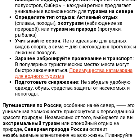
полуостров, Сибирь – каждый регион предлагает
уникальные возможности для
туризма на севере
.
Определите тип отдыха:
Активный отдых
(сплавы, походы),
экотуризм
(наблюдение за
природой), или
туризм на природе
(прогулки,
рыбалка).
Учитывайте сезон:
Лето идеально для водных
видов спорта, а зима – для снегоходных прогулок и
лыжных походов.
Заранее забронируйте проживание и транспорт:
В популярных туристических местах места могут
быстро заканчиваться.
Преимущества катамарана
для водного туризма
Подготовьте снаряжение:
Не забудьте удобную
одежду, обувь, средства защиты от насекомых и
непогоды.
Путешествия по России
, особенно на её север, ⸺ это
уникальная возможность прикоснуться к первозданной
красоте природы. Независимо от того, выбираете ли вы
экстремальный туризм
или спокойный отдых на
природе,
Северная природа России
оставит
незабываемые впечатления на всю жизнь. Планируйте