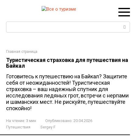
Перейти
к
контенту
Поиск:
Главная страница
Туристическая страховка для путешествия на
Байкал
Готовитесь к путешествию на Байкал? Защитите
себя от неожиданностей! Туристическая
страховка – ваш надежный спутник для
исследования ледяных грот, встречи с нерпами
и шаманских мест. Не рискуйте, путешествуйте
спокойно!
На чтение:
3 мин
Опубликовано:
20.04.2026
Путешествия
Sergey F