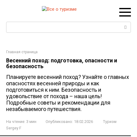
Перейти
к
контенту
Поиск:
Главная страница
Весенний поход: подготовка, опасности и
безопасность
Планируете весенний поход? Узнайте о главных
опасностях весенней природы и как
подготовиться к ним. Безопасность и
удовольствие от похода – наша цель!
Подробные советы и рекомендации для
незабываемого путешествия.
На чтение:
3 мин
Опубликовано:
18.02.2026
Туризм
Sergey F