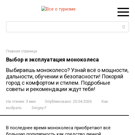
Перейти
к
контенту
Поиск:
Главная страница
Выбор и эксплуатация моноколеса
Выбираешь моноколесо? Узнай всё о мощности,
дальности, обучении и безопасности! Покоряй
город с комфортом и стилем. Подробные
советы и рекомендации ждут тебя!
На чтение:
3 мин
Опубликовано:
20.04.2026
Как
выбрать
Sergey F
В последнее время моноколеса приобретают всё
большую популярность как средство личной