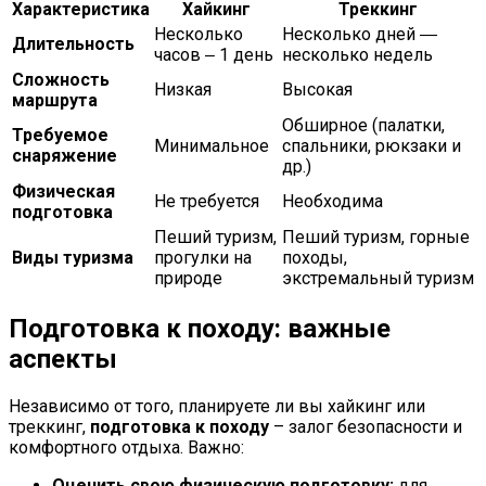
Характеристика
Хайкинг
Треккинг
Несколько
Несколько дней ―
Длительность
часов ‒ 1 день
несколько недель
Сложность
Низкая
Высокая
маршрута
Обширное (палатки,
Требуемое
Минимальное
спальники, рюкзаки и
снаряжение
др.)
Физическая
Не требуется
Необходима
подготовка
Пеший туризм,
Пеший туризм, горные
Виды туризма
прогулки на
походы,
природе
экстремальный туризм
Подготовка к походу: важные
аспекты
Независимо от того, планируете ли вы хайкинг или
треккинг,
подготовка к походу
– залог безопасности и
комфортного отдыха. Важно:
Оценить свою физическую подготовку:
для