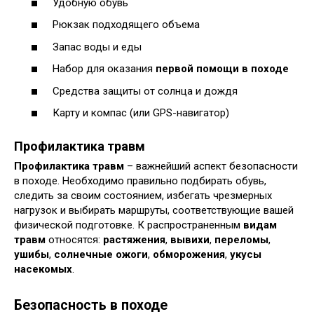
Удобную обувь
Рюкзак подходящего объема
Запас воды и еды
Набор для оказания
первой помощи в походе
Средства защиты от солнца и дождя
Карту и компас (или GPS-навигатор)
Профилактика травм
Профилактика травм
– важнейший аспект безопасности
в походе. Необходимо правильно подбирать обувь,
следить за своим состоянием, избегать чрезмерных
нагрузок и выбирать маршруты, соответствующие вашей
физической подготовке. К распространенным
видам
травм
относятся:
растяжения
,
вывихи
,
переломы
,
ушибы
,
солнечные ожоги
,
обморожения
,
укусы
насекомых
.
Безопасность в походе