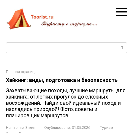
Перейти
к
контенту
Поиск:
Главная страница
Хайкинг: виды, подготовка и безопасность
Захватывающие походы, лучшие маршруты для
хайкинга: от легких прогулок до сложных
восхождений. Найди свой идеальный поход и
насладись природой! Фото, советы и
планировщик маршрутов.
На чтение:
3 мин
Опубликовано:
01.05.2026
Туризм