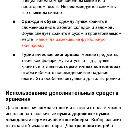
специальном компрессионном мешке или
просторном чехле․ Не рекомендуется сжимать
его слишком сильно․
Одежда и обувь:
одежду лучше хранить в
сложенном виде, избегая складок и заломов․
Обувь следует хранить в сухом и проветриваемом
месте․
навсегда изменившие футбольную
экипировку
Туристическая экипировка:
мелкие предметы,
такие как фонари, мультитулы и т․д․, лучше
хранить в отдельных
герметичных контейнерах
,
чтобы избежать повреждений и попадания
влаги․ Это особенно актуально для электроники․
Использование дополнительных средств
хранения
Для повышения
компактности
и защиты от влаги можно
использовать различные
сумки
,
дорожные сумки
,
чемоданы
и
герметичные контейнеры
․ Выбор зависит
от типа и объема инвентаря․ Для
хранения вещей
в