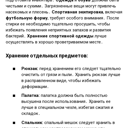
подготовить инвентарь․
Одежда
и
обувь
должны быть
чистыми и сухими․ Загрязненные вещи могут привлечь
насекомых и плесень․
Спортивная экипировка
, включая
футбольную форму
, требует особого внимания․ После
стирки ее необходимо тщательно просушить, чтобы
избежать появления неприятных запахов и развития
бактерий․
Хранение спортивной одежды
лучше
осуществлять в хорошо проветриваемом месте․
Хранение отдельных предметов:
Рюкзак:
перед хранением его следует тщательно
очистить от грязи и пыли․ Хранить рюкзак лучше
в расправленном виде, чтобы избежать
деформации․
Палатка:
палатка должна быть полностью
высушена после использования․ Хранить ее
лучше в специальном чехле, избегая сжатия и
складок․
Спальник:
спальный мешок следует хранить в