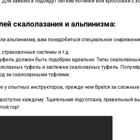
и. Для хайкинга подойдут легкие ботинки или кроссовки с
ей скалолазания и альпинизма:
или альпинизма, вам понадобиться специальное снаряжени
 страховочные системы и т.д.
уфель должен быть подобран идеально. Типы скалолазных 
алолазных туфель и застежки скалолазных туфель. Попул
ход за скалолазными туфлями.
ние у опытных инструкторов, прежде чем братся за сложны
ое доступно каждому. Тщательная подготовка, правильный 
той гор!